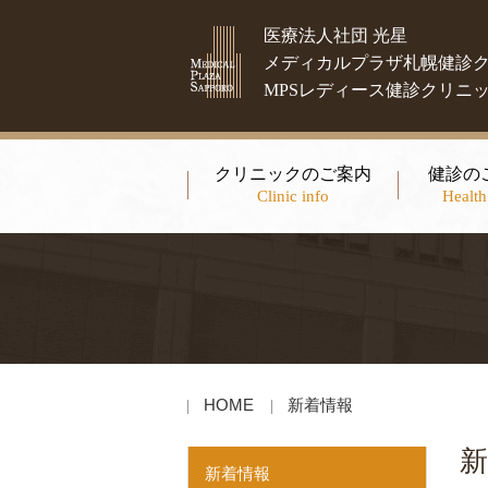
医療法人社団 光星
メディカルプラザ札幌健診
MPSレディース健診クリニ
クリニックのご案内
健診の
Clinic info
Health
HOME
新着情報
新
新着情報