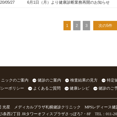
20/05/27
6月1日（月）より健康診断業務再開のお知らせ
1
2
3
次の5件
リニックのご案内
健診のご案内
検査結果の見方
特定
バシーポリシー
よくあるご質問
健康レシピ
健診のご
団 光星 メディカルプラザ札幌健診クリニック MPSレディース健
条西2丁目 JRタワーオフィスプラザさっぽろ7・8F TEL：011-209-54