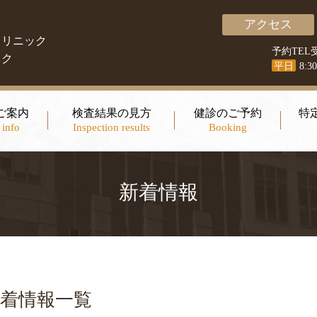
アクセス
クリニック
予約TEL
ック
平日
8:3
ご案内
検査結果の見方
健診のご予約
特
 info
Inspection results
Booking
新着情報
着情報一覧